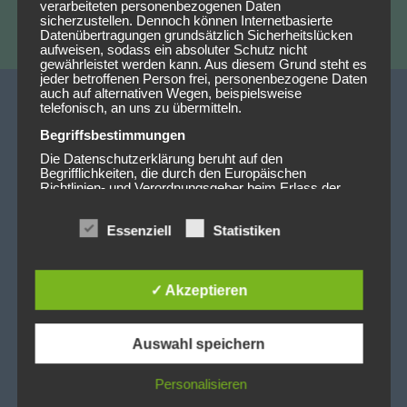
verarbeiteten personenbezogenen Daten
sicherzustellen. Dennoch können Internetbasierte
Datenübertragungen grundsätzlich Sicherheitslücken
aufweisen, sodass ein absoluter Schutz nicht
gewährleistet werden kann. Aus diesem Grund steht es
jeder betroffenen Person frei, personenbezogene Daten
auch auf alternativen Wegen, beispielsweise
telefonisch, an uns zu übermitteln.
Begriffsbestimmungen
Die Datenschutzerklärung beruht auf den
Begrifflichkeiten, die durch den Europäischen
Richtlinien- und Verordnungsgeber beim Erlass der
Datenschutz-Grundverordnung (DS-GVO) verwendet
wurden. Unsere Datenschutzerklärung soll sowohl für
Essenziell
Statistiken
die Öffentlichkeit als auch für unsere Kunden und
Geschäftspartner einfach lesbar und verständlich sein.
Unser Standort
Um dies zu gewährleisten, möchten wir vorab die
verwendeten Begrifflichkeiten erläutern.
✓ Akzeptieren
Wir verwenden in dieser Datenschutzerklärung unter
Restaurant Mittmann's
anderem die folgenden Begriffe:
Rungestraße 11
Auswahl speichern
10179 Berlin
a) personenbezogene Daten
Personenbezogene Daten sind alle
Informationen, die sich auf eine identifizierte oder
Personalisieren
identifizierbare natürliche Person (im Folgenden
Google Maps Navigation