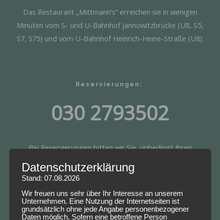
Das Restaurant „Mittmann’s“ erreichen sie in wenigen
Minuten vom S- und U-Bahnhof Jannowitzbrücke (U8, S5,
S7, S75) und vom U-Bahnhof Heinrich-Heine-Straße (U8).
Reservierungen: ​
030 2793502
Bei Reservierungen bitten wir Sie, unbedingt Ihren
Namen, Telefonnummer und E-Mailadresse anzugeben.
Datenschutzerklärung
Stand: 07.08.2026
JETZT ANRUFEN
Wir freuen uns sehr über Ihr Interesse an unserem
Unternehmen. Eine Nutzung der Internetseiten ist
grundsätzlich ohne jede Angabe personenbezogener
Daten möglich. Sofern eine betroffene Person